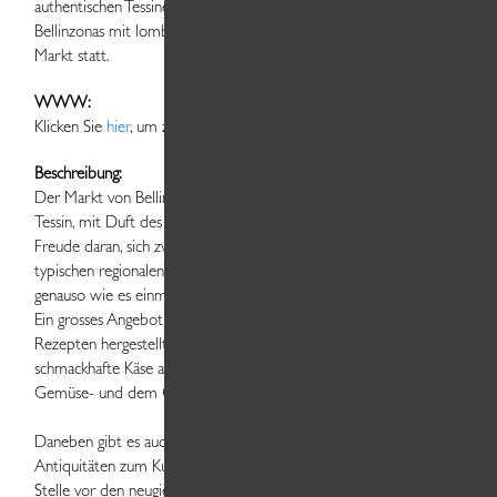
authentischen Tessiner Stadt, vor den historischen Kullissen
Bellinzonas mit lombardischem Flair, findet jeden Samstag der
Markt statt.
WWW:
Klicken Sie
hier
, um zur Website zu gelangen.
Beschreibung:
Der Markt von Bellinzona ist sicher der interessanteste im
Tessin, mit Duft des Südens, hier haben die Einheimischen noch
Freude daran, sich zwischen den Marktständen mit ihren
typischen regionalen Produkten zu treffen um zu schwatzen,
genauso wie es einmal war.
Ein grosses Angebot an natürliche Esswaren: nach alten
Rezepten hergestellte Würste und knuspriges Tessiner Brot,
schmackhafte Käse aus den Tälern aber auch Produkte aus dem
Gemüse- und dem Obstgarten, je nach Saison.
Daneben gibt es auch Waren, vom Schmuck zur Bekleidung, von
Antiquitäten zum Kunsthandwerk, die manchmal an Ort und
Stelle vor den neugierigen Augen der Besucher hergestellt