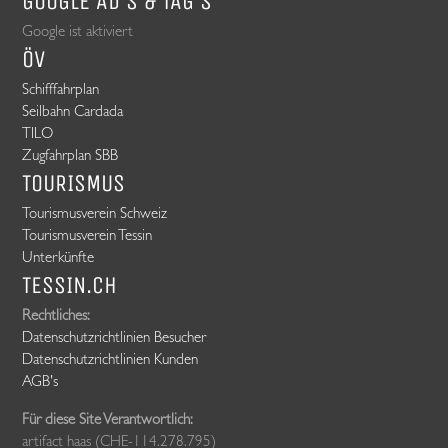
GOOGLE AD's & TAG's
Google ist aktiviert
ÖV
Schifffahrplan
Seilbahn Cardada
TILO
Zugfahrplan SBB
TOURISMUS
Tourismusverein Schweiz
Tourismusverein Tessin
Unterkünfte
TESSIN.CH
Rechtliches:
Datenschutzrichtlinien Besucher
Datenschutzrichtlinien Kunden
AGB's
Für diese Site Verantwortlich:
artifact haas (CHE-114.278.795)