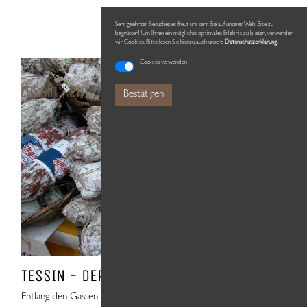
Sehr geehrter Besucher, es freut uns sehr, Sie auf unserer Web-Site zu
begrüssen! Um Ihnen ein möglichst optimales Erlebnis zu bieten, verwenden
wir Cookies. Bitte lesen Sie hierzu auch unsere
Datenschutzerklärung
.
Cookies verwenden
Bestätigen
TESSIN - DER MARKT VON BELLINZONA
Entlang den Gassen im historischen Zentrum dieser