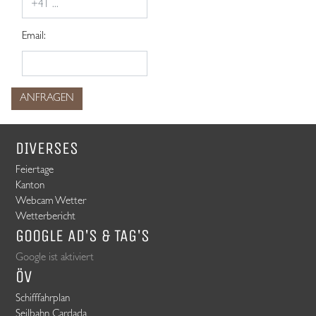
Email:
ANFRAGEN
DIVERSES
Feiertage
Kanton
Webcam Wetter
Wetterbericht
GOOGLE AD's & TAG's
Google ist aktiviert
ÖV
Schifffahrplan
Seilbahn Cardada