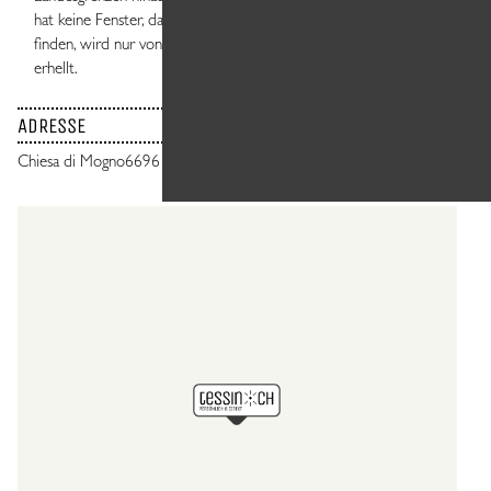
hat keine Fenster, das Innere, in dem etwa 15 Personen Platz
finden, wird nur von durch das Glasdach einfallendem Licht
erhellt.
ADRESSE
Chiesa di Mogno
6696 Fusio - Lavizzara