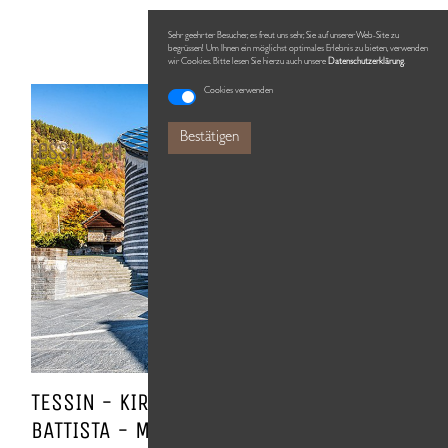
Sehr geehrter Besucher, es freut uns sehr, Sie auf unserer Web-Site zu
begrüssen! Um Ihnen ein möglichst optimales Erlebnis zu bieten, verwenden
wir Cookies. Bitte lesen Sie hierzu auch unsere
Datenschutzerklärung
.
Cookies verwenden
Bestätigen
TESSIN - KIRCHE SAN GIOVANNI
BATTISTA - MARIO BOTTA