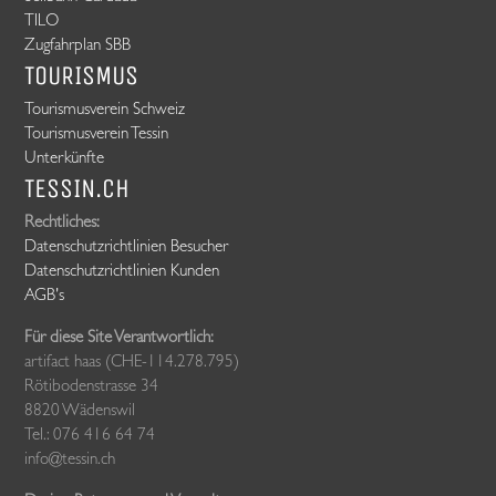
TILO
Zugfahrplan SBB
TOURISMUS
Tourismusverein Schweiz
Tourismusverein Tessin
Unterkünfte
TESSIN.CH
Rechtliches:
Datenschutzrichtlinien Besucher
Datenschutzrichtlinien Kunden
AGB's
Für diese Site Verantwortlich:
artifact haas (CHE-114.278.795)
Rötibodenstrasse 34
8820 Wädenswil
Tel.: 076 416 64 74
info@tessin.ch