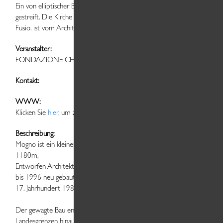
Ein von elliptischer Bau mit schrägem Dach, schwarz-weiss
gestreift. Die Kirche – die Chiesa di San Giovanni Battista bei
Fusio. ist vom Architekten Botta entworfenen.
Veranstalter:
FONDAZIONE CHIESA DI MOGNO
Kontakt:
WWW:
Klicken Sie
hier
, um zur Website zu gelangen.
Beschreibung:
Mogno ist ein kleiner Weiler im Maggiatal (Val Lavizzara) auf
1180m,
Entworfen Architekten Mario Botta, wurde in den Jahren 1992
bis 1996 neu gebaut, an der Stelle der die alte Kirche aus dem
17. Jahrhundert 1986 durch eine Lawine zerstört wurde.
Der gewagte Bau entwickelte sich zu einer weit über die
Landesgrenzen hinaus bekannten Sehenswürdigkeit. Die Kirche