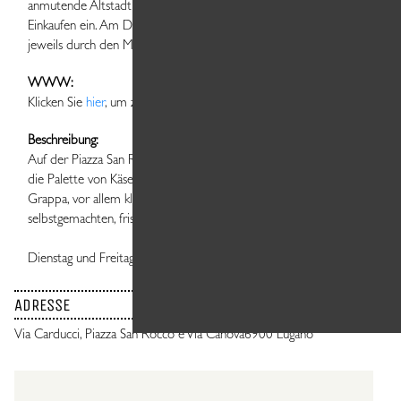
anmutende Altstadt laden zum gemütlichen Bummeln und
Einkaufen ein. Am Dienstag und Freitag wird das Angebot
jeweils durch den Markt ergänzt
WWW:
Klicken Sie
hier
, um zur Website zu gelangen.
Beschreibung:
Auf der Piazza San Rocco, Via Carducci und Via Canova reicht
die Palette von Käse über Wurstwaren bis hin zu Wein und
Grappa, vor allem kleine Bauernbetriebe bieten ihre
selbstgemachten, frischen Produkte an.
Dienstag und Freitag von 7.30 bis 14.30
ADRESSE
Via Carducci, Piazza San Rocco e Via Canova
6900 Lugano