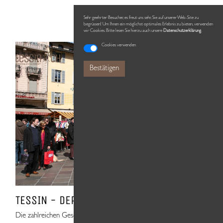
Sehr geehrter Besucher, es freut uns sehr, Sie auf unserer Web-Site zu
begrüssen! Um Ihnen ein möglichst optimales Erlebnis zu bieten, verwenden
wir Cookies. Bitte lesen Sie hierzu auch unsere
Datenschutzerklärung
.
Cookies verwenden
Bestätigen
TESSIN - DER MARKT VON LUGANO
Die zahlreichen Geschäfte von Lugano, der italienisch