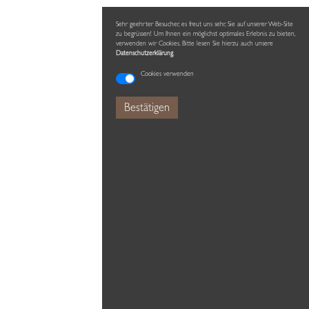
Sehr geehrter Besucher, es freut uns sehr, Sie auf unserer Web-Site
zu begrüssen! Um Ihnen ein möglichst optimales Erlebnis zu bieten,
verwenden wir Cookies. Bitte lesen Sie hierzu auch unsere
Datenschutzerklärung
.
Cookies verwenden
Bestätigen