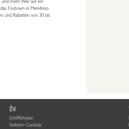
k und mehr. Wer auf ein
 das Foxtown in Mendrisio
en und Rabatten von 30 bis
ÖV
Schifffahrplan
Seilbahn Cardada