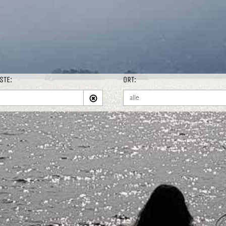
STE:
ORT:
alle