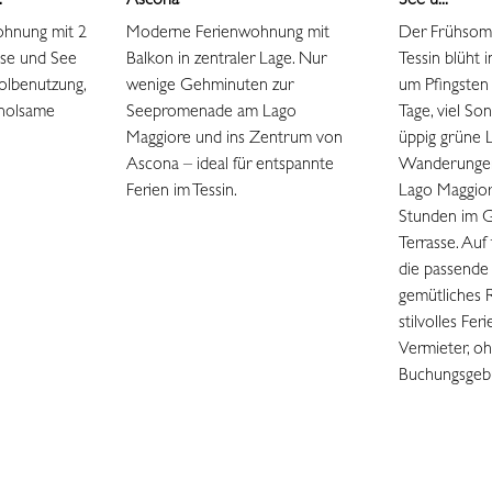
.
Ascona
See u...
ohnung mit 2
Moderne Ferienwohnung mit
Der Frühsomm
sse und See
Balkon in zentraler Lage. Nur
Tessin blüht i
oolbenutzung,
wenige Gehminuten zur
um Pfingsten
erholsame
Seepromenade am Lago
Tage, viel So
Maggiore und ins Zentrum von
üppig grüne L
Ascona – ideal für entspannte
Wanderungen
Ferien im Tessin.
Lago Maggior
Stunden im G
Terrasse. Auf 
die passende
gemütliches 
stilvolles Fe
Vermieter, o
Buchungsgeb