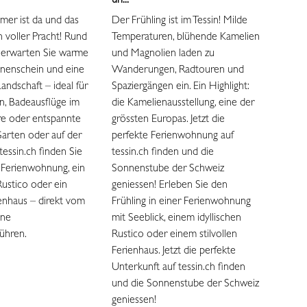
un...
er ist da und das
Der Frühling ist im Tessin! Milde
n voller Pracht! Rund
Temperaturen, blühende Kamelien
 erwarten Sie warme
und Magnolien laden zu
nnenschein und eine
Wanderungen, Radtouren und
andschaft – ideal für
Spaziergängen ein. Ein Highlight:
, Badeausflüge im
die Kamelienausstellung, eine der
e oder entspannte
grössten Europas. Jetzt die
arten oder auf der
perfekte Ferienwohnung auf
tessin.ch finden Sie
tessin.ch finden und die
 Ferienwohnung, ein
Sonnenstube der Schweiz
Rustico oder ein
geniessen! Erleben Sie den
rienhaus – direkt vom
Frühling in einer Ferienwohnung
hne
mit Seeblick, einem idyllischen
ühren.
Rustico oder einem stilvollen
Ferienhaus. Jetzt die perfekte
Unterkunft auf tessin.ch finden
und die Sonnenstube der Schweiz
geniessen!