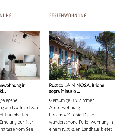
HNUNG
FERIENWOHNUNG
ienwohnung in
Rustico LA MIMOSA, Brione
t...
sopra Minusio ...
 gelegene
Geräumige 3.5-Zimmer-
ng am Dorfrand von
Atelierwohnung –
et traumhaften
Locarno/Minusio Diese
Erholung pur. Nur
wunderschöne Ferienwohnung in
erstrasse vom See
einem rustikalen Landhaus bietet