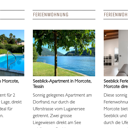
FERIENWOHNUNG
FERIENWO
n Morcote,
Seeblick-Apartment in Morcote,
Seeblick Fer
Tessin
Morcote direk
nt für 2
Sonnig gelegenes Apartment am
Diese sonnig
 Lage, direkt
Dorfrand, nur durch die
Ferienwohnu
eal für
Uferstrasse vom Luganersee
Morcote biet
in.
getrennt. Zwei grosse
Seeblick und 
Liegewiesen direkt am See
durch die Uf